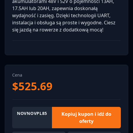
akumulatorami 48V i 52V o pojemności 13AH,
17.5AH lub 20AH, zapewnia doskonałą
wydajność i zasięg. Dzięki technologii UART,
instalacja i obsługa są proste i wygodne. Ciesz
się jazdą na rowerze z dodatkową mocą!
Cena
$
525.69
NOVNOVPL85
Kopiuj kupon i idź do
oferty