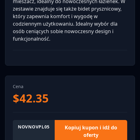
mieszacz, idealny do nowoczesnych łazienek. W
zestawie znajduje się także bidet prysznicowy,
który zapewnia komfort i wygodę w
codziennym użytkowaniu. Idealny wybór dla
osób ceniących sobie nowoczesny design i
funkcjonalność.
Cena
$
42.35
NOVNOVPL05
Kopiuj kupon i idź do
oferty