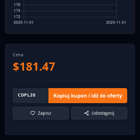
Cena
$
181.47
CDPL20
Kopiuj kupon i idź do oferty
Zapisz
Udostępnij