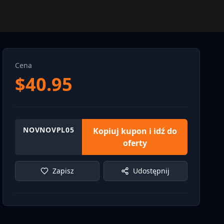
Cena
$
40.95
NOVNOVPL05
Kopiuj kupon i idź do
oferty
Zapisz
Udostępnij