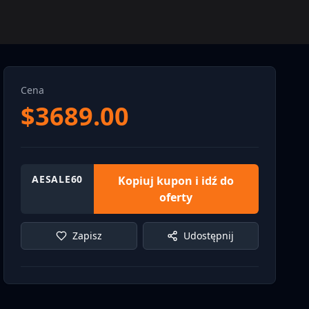
Cena
$
3689.00
AESALE60
Kopiuj kupon i idź do
oferty
Zapisz
Udostępnij