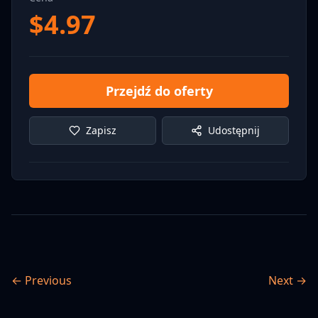
$
4.97
Przejdź do oferty
Zapisz
Udostępnij
← Previous
Next →