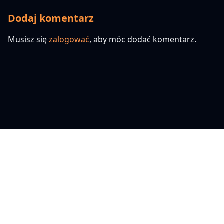
Dodaj komentarz
Musisz się
zalogować
, aby móc dodać komentarz.
© Copyright AliExpressove-Love.pl