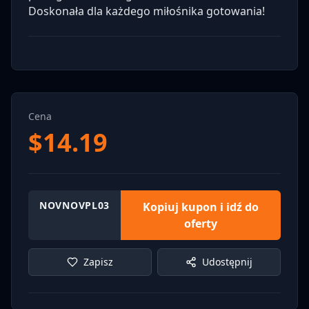
Doskonała dla każdego miłośnika gotowania!
Cena
$
14.19
NOVNOVPL03
Kopiuj kupon i idź do
oferty
Zapisz
Udostępnij