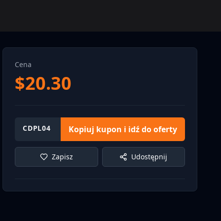
Cena
$
20.30
CDPL04
Kopiuj kupon i idź do oferty
Zapisz
Udostępnij