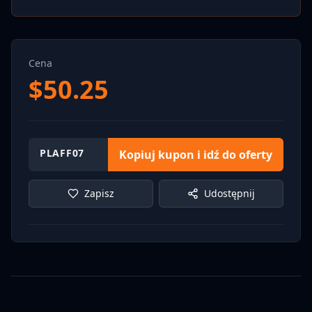
Cena
$
50.25
PLAFF07
Kopiuj kupon i idź do oferty
Zapisz
Udostępnij