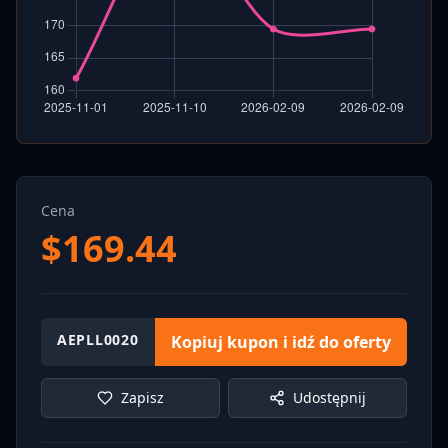
Cena
$
169.44
AEPLL0020
Kopiuj kupon i idź do oferty
Zapisz
Udostępnij