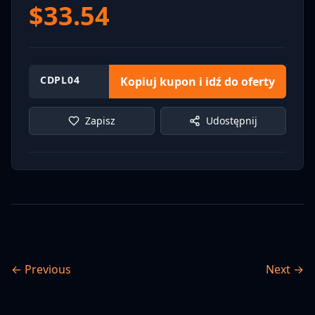
$
33.54
CDPL04
Kopiuj kupon i idź do oferty
Zapisz
Udostępnij
← Previous
Next →