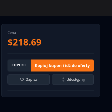
Cena
$
218.69
CDPL20
Kopiuj kupon i idź do oferty
Zapisz
Udostępnij