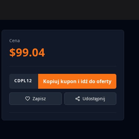
Cena
$
99.04
CDPL12
Kopiuj kupon i idź do oferty
Zapisz
Udostępnij