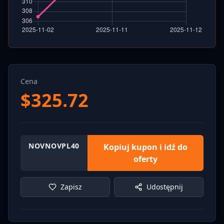
Cena
$
325.72
NOVNOVPL40
Kopiuj kupon i idź do
oferty
Zapisz
Udostępnij