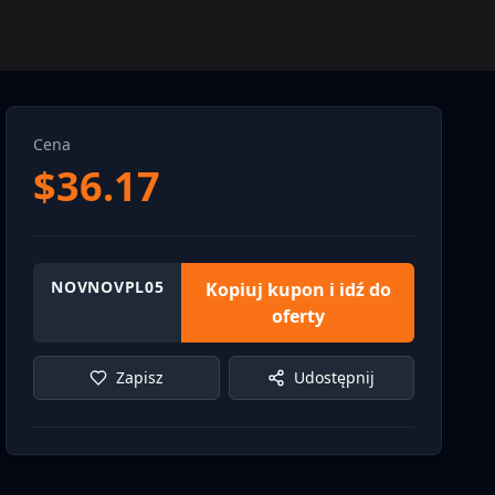
Cena
$
36.17
NOVNOVPL05
Kopiuj kupon i idź do
oferty
Zapisz
Udostępnij