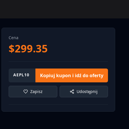
Cena
$
299.35
AEPL10
Kopiuj kupon i idź do oferty
Zapisz
Udostępnij