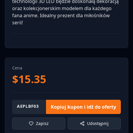
technologii 3D LED będzie doskonałą dekoracją
oraz kolekcjonerskim modelem dla każdego
fana anime. Idealny prezent dla miłośników
serii!
Cena
$
15.35
AEPLBF03
Kopiuj kupon i idź do oferty
Zapisz
Udostępnij