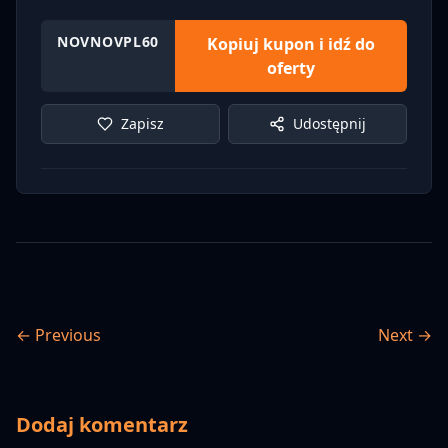
NOVNOVPL60
Kopiuj kupon i idź do
oferty
Zapisz
Udostępnij
← Previous
Next →
Dodaj komentarz