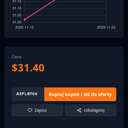
Cena
$
31.40
AEPLBF04
Kopiuj kupon i idź do oferty
Zapisz
Udostępnij