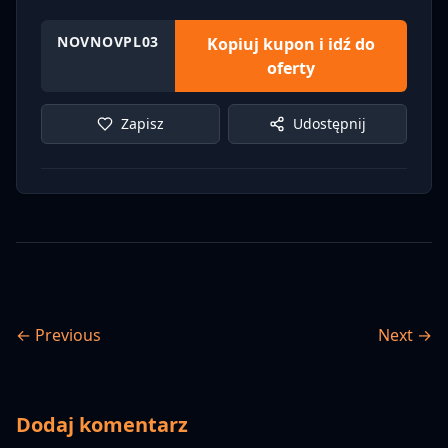
NOVNOVPL03
Kopiuj kupon i idź do
oferty
Zapisz
Udostępnij
← Previous
Next →
Dodaj komentarz