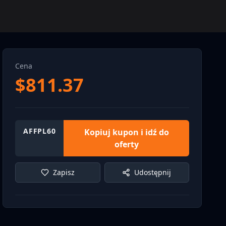
Cena
$
811.37
AFFPL60
Kopiuj kupon i idź do
oferty
Zapisz
Udostępnij