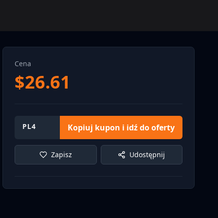
Cena
$
26.61
PL4
Kopiuj kupon i idź do oferty
Zapisz
Udostępnij