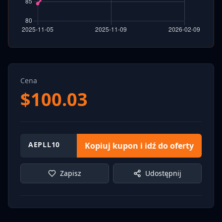
Cena
$
100.03
AEPLL10
Kopiuj kupon i idź do oferty
Zapisz
Udostępnij