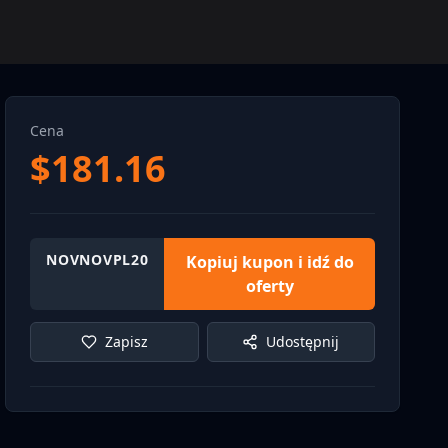
Cena
$
181.16
NOVNOVPL20
Kopiuj kupon i idź do
oferty
Zapisz
Udostępnij