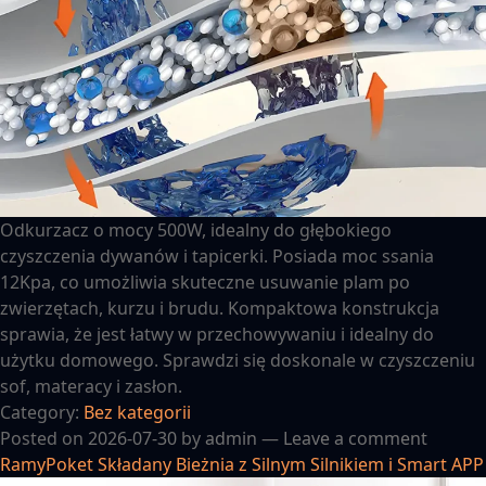
Odkurzacz o mocy 500W, idealny do głębokiego
czyszczenia dywanów i tapicerki. Posiada moc ssania
12Kpa, co umożliwia skuteczne usuwanie plam po
zwierzętach, kurzu i brudu. Kompaktowa konstrukcja
sprawia, że jest łatwy w przechowywaniu i idealny do
użytku domowego. Sprawdzi się doskonale w czyszczeniu
sof, materacy i zasłon.
Category:
Bez kategorii
Posted on
2026-07-30
by
admin
—
Leave a comment
RamyPoket Składany Bieżnia z Silnym Silnikiem i Smart APP