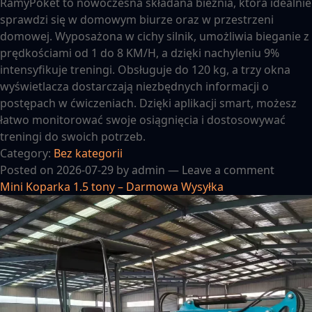
RamyPoket to nowoczesna składana bieżnia, która idealnie
sprawdzi się w domowym biurze oraz w przestrzeni
domowej. Wyposażona w cichy silnik, umożliwia bieganie z
prędkościami od 1 do 8 KM/H, a dzięki nachyleniu 9%
intensyfikuje treningi. Obsługuje do 120 kg, a trzy okna
wyświetlacza dostarczają niezbędnych informacji o
postępach w ćwiczeniach. Dzięki aplikacji smart, możesz
łatwo monitorować swoje osiągnięcia i dostosowywać
treningi do swoich potrzeb.
Category:
Bez kategorii
Posted on
2026-07-29
by
admin
—
Leave a comment
Mini Koparka 1.5 tony – Darmowa Wysyłka