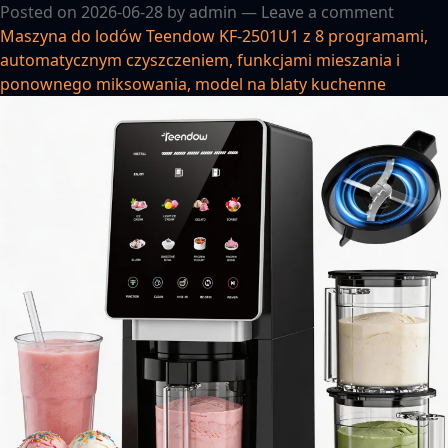
Posted on
2026-06-28
by
admin
—
Leave a comment
Maszyna do lodów Teendow KF-2501U1 z 8 programami,
automatycznym czyszczeniem, funkcjami mieszania i
ponownego miksowania, model na blaty kuchenne