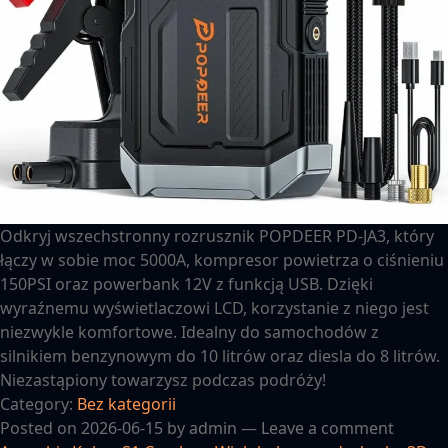
Odkryj wszechstronny rozrusznik POPDEER PD-JA3, który
łączy w sobie moc 5000A, kompresor powietrza o ciśnieniu
150PSI oraz powerbank 12V z funkcją USB. Dzięki
wyraźnemu wyświetlaczowi LCD, korzystanie z niego jest
niezwykle komfortowe. Idealny do samochodów z
silnikiem benzynowym do 10 litrów oraz diesla do 8 litrów.
Niezastąpiony towarzysz podczas podróży!
Category:
Bez kategorii
Posted on
2026-06-15
by
admin
—
Leave a comment