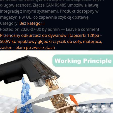
długowieczność. Złącze CAN RS485 umożliwia łatwą
integrację z innymi systemami. Produkt dostępny w
magazynie w UE, co zapewnia szybką dostawę.
Category:
Bez kategorii
Posted on
2026-07-30
by
admin
—
Leave a comment
Przenośny odkurzacz do dywanów i tapicerki 12Kpa –
500W kompaktowy głęboki czyścik do sofy, materaca,
zasłon i plam po zwierzętach