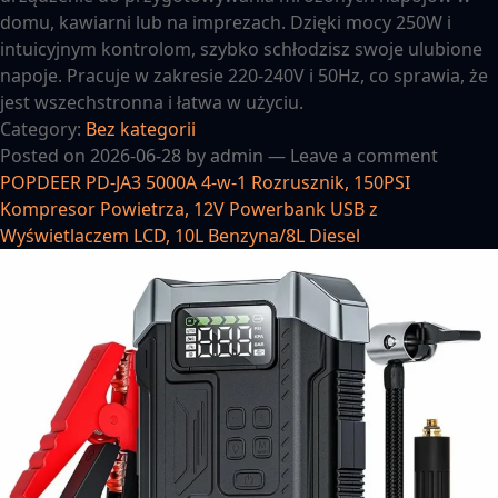
domu, kawiarni lub na imprezach. Dzięki mocy 250W i
intuicyjnym kontrolom, szybko schłodzisz swoje ulubione
napoje. Pracuje w zakresie 220-240V i 50Hz, co sprawia, że
jest wszechstronna i łatwa w użyciu.
Category:
Bez kategorii
Posted on
2026-06-28
by
admin
—
Leave a comment
POPDEER PD-JA3 5000A 4-w-1 Rozrusznik, 150PSI
Kompresor Powietrza, 12V Powerbank USB z
Wyświetlaczem LCD, 10L Benzyna/8L Diesel