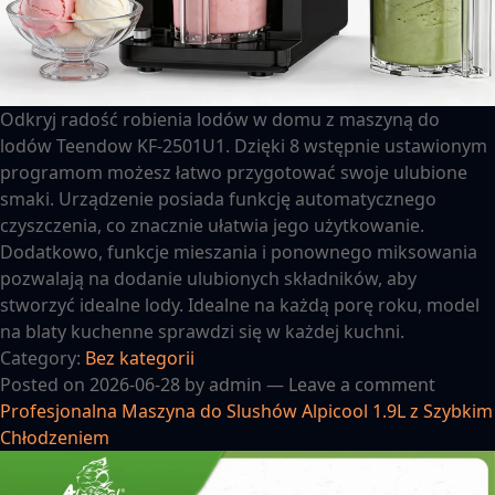
Odkryj radość robienia lodów w domu z maszyną do
lodów Teendow KF-2501U1. Dzięki 8 wstępnie ustawionym
programom możesz łatwo przygotować swoje ulubione
smaki. Urządzenie posiada funkcję automatycznego
czyszczenia, co znacznie ułatwia jego użytkowanie.
Dodatkowo, funkcje mieszania i ponownego miksowania
pozwalają na dodanie ulubionych składników, aby
stworzyć idealne lody. Idealne na każdą porę roku, model
na blaty kuchenne sprawdzi się w każdej kuchni.
Category:
Bez kategorii
Posted on
2026-06-28
by
admin
—
Leave a comment
Profesjonalna Maszyna do Slushów Alpicool 1.9L z Szybkim
Chłodzeniem