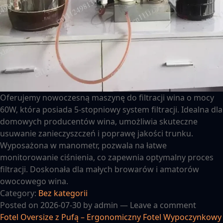
Oferujemy nowoczesną maszynę do filtracji wina o mocy
60W, która posiada 5-stopniowy system filtracji. Idealna dla
domowych producentów wina, umożliwia skuteczne
usuwanie zanieczyszczeń i poprawę jakości trunku.
Wyposażona w manometr, pozwala na łatwe
monitorowanie ciśnienia, co zapewnia optymalny proces
filtracji. Doskonała dla małych browarów i amatorów
owocowego wina.
Category:
Bez kategorii
Posted on
2026-07-30
by
admin
—
Leave a comment
Fotel Oversize z Pufą – Ergonomiczny Fotel Wypoczynkowy