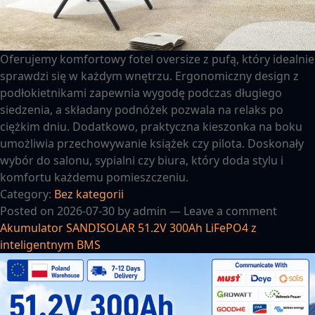
Oferujemy komfortowy fotel oversize z pufą, który idealnie
sprawdzi się w każdym wnętrzu. Ergonomiczny design z
podłokietnikami zapewnia wygodę podczas długiego
siedzenia, a składany podnóżek pozwala na relaks po
ciężkim dniu. Dodatkowo, praktyczna kieszonka na boku
umożliwia przechowywanie książek czy pilota. Doskonały
wybór do salonu, sypialni czy biura, który doda stylu i
komfortu każdemu pomieszczeniu.
Category:
Bez kategorii
Posted on
2026-07-30
by
admin
—
Leave a comment
Akumulator SANDISOLAR 51.2V 300Ah LiFePO4 z
inteligentnym BMS