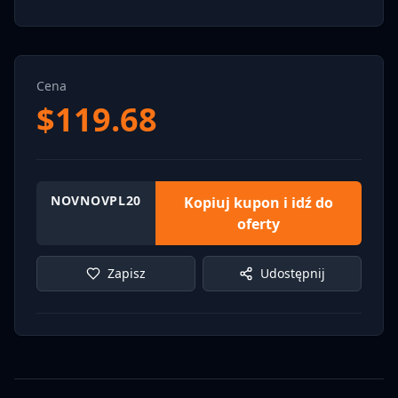
Cena
$
119.68
NOVNOVPL20
Kopiuj kupon i idź do
oferty
Zapisz
Udostępnij