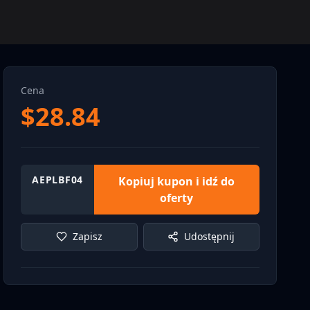
Cena
$
28.84
AEPLBF04
Kopiuj kupon i idź do
oferty
Zapisz
Udostępnij