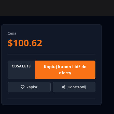
Cena
$
100.62
CDSALE13
Kopiuj kupon i idź do
oferty
Zapisz
Udostępnij