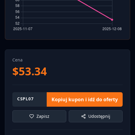
Cena
$
53.34
CSPL07
Kopiuj kupon i idź do oferty
Zapisz
Udostępnij